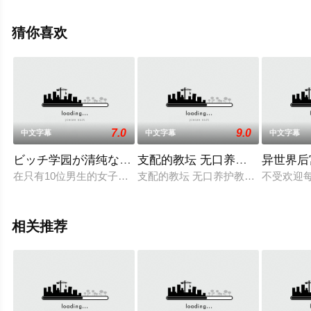
豆瓣动漫、电视猫或剧情网等平台了解。
猜你喜欢
7.0
9.0
中文字幕
中文字幕
中文字幕
ビッチ学园が清纯なはずがないっ！！？ The Animation 上 
支配的教坛 无口养护教谕・安娜～破瓜
异世界后宫
在只有10位男生的女子学校，主人公八朔在身体检查时被扒光衣
支配的教坛 无口养护教谕・安娜～破
不受欢迎
相关推荐