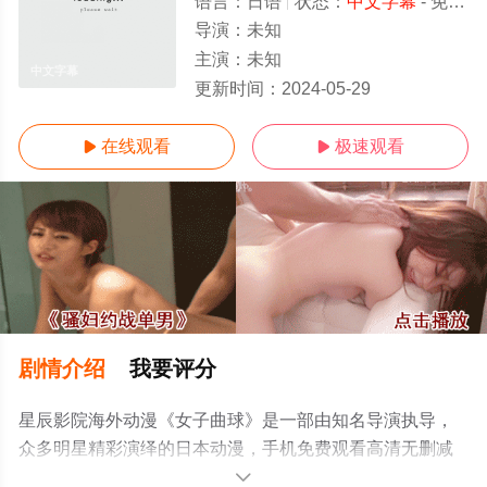
语言：
日语
状态：
中文字幕
- 免费观看
导演：
未知
主演：
未知
中文字幕
更新时间：
2024-05-29
在线观看
极速观看


剧情介绍
我要评分
星辰影院海外动漫《女子曲球》是一部由知名导演执导，
众多明星精彩演绎的日本动漫，手机免费观看高清无删减
完整版动漫全集就上星辰电影网，更多相关信息可移步至
