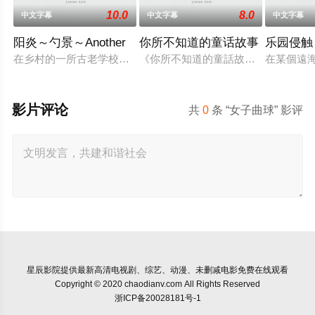
10.0
8.0
中文字幕
中文字幕
中文字幕
阳炎～勺景～Another
你所不知道的童话故事
乐园侵触
在乡村的一所古老学校建筑中，雾岛枫被发现死亡。 她儿时的朋
《你所不知道的童話故事》結合玩家
在某個遠
影片评论
共
0
条 “女子曲球” 影评
星辰影院
提供最新高清电视剧、综艺、动漫、未删减电影免费在线观看
Copyright © 2020 chaodianv.com All Rights Reserved
浙ICP备20028181号-1