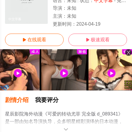
语言：
未知
状态：
中文字幕
- 免费观看
导演：
未知
主演：
未知
中文字幕
更新时间：
2024-04-19
在线观看
极速观看


剧情介绍
我要评分
星辰影院海外动漫《可爱的转动尤菲 完全版 d_089341》
是一部由知名导演执导，众多明星精彩演绎的日本动漫，
手机免费观看高清无删减完整版动漫全集就上星辰电影
