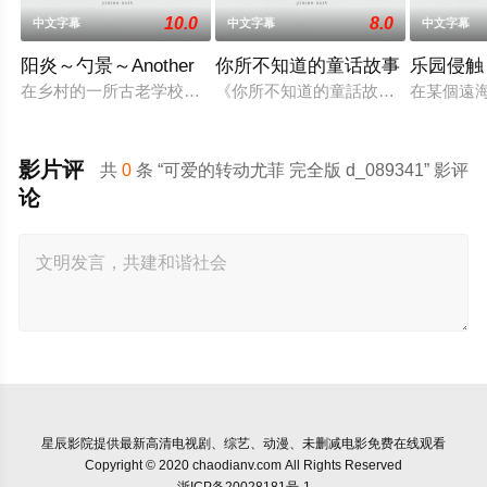
10.0
8.0
中文字幕
中文字幕
中文字幕
阳炎～勺景～Another
你所不知道的童话故事
乐园侵触
在乡村的一所古老学校建筑中，雾岛枫被发现死亡。 她儿时的朋
《你所不知道的童話故事》結合玩家
在某個遠
影片评
共
0
条 “可爱的转动尤菲 完全版 d_089341” 影评
论
星辰影院
提供最新高清电视剧、综艺、动漫、未删减电影免费在线观看
Copyright © 2020 chaodianv.com All Rights Reserved
浙ICP备20028181号-1