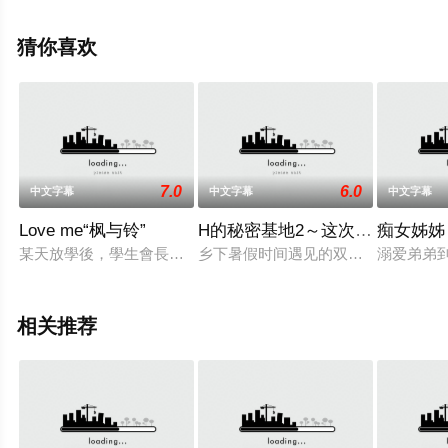
网，更多相关信息可移步至豆瓣动漫、电视猫或剧情网等
平台了解。
猜你喜欢
7.0
6.0
中文字幕
中文字幕
中文字幕
Love me“枫与铃”
H的秘密基地2～这次是监禁～ d_06
痴女姊姊 M
某天放學後，學生會長楓與書記隼人，被楓的雙胞胎妹妹鈴叫了到
乡下暑假时间遇见的双马尾妹子桃香！
溺爱弟弟
相关推荐