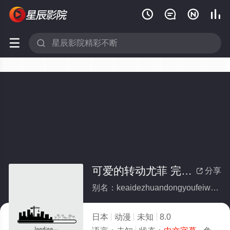






可爱的转动尤菲 完全版 d_089341
分享

别名：keaidezhuandongyoufeiwanquanband089341
日本
动漫
未知
8.0