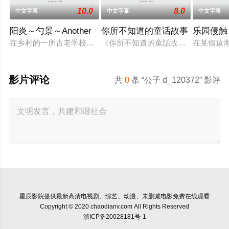
10.0
8.0
中文字幕
中文字幕
中文字幕
阳炎～勺景～Another
你所不知道的童话故事
乐园侵触
在乡村的一所古老学校建筑中，雾岛枫被发现死亡。 她儿时的朋
《你所不知道的童話故事》結合玩家
在某個遠
影片评论
共
0
条 “公子 d_120372” 影评
星辰影院
提供最新高清电视剧、综艺、动漫、未删减电影免费在线观看
Copyright © 2020 chaodianv.com All Rights Reserved
浙ICP备20028181号-1