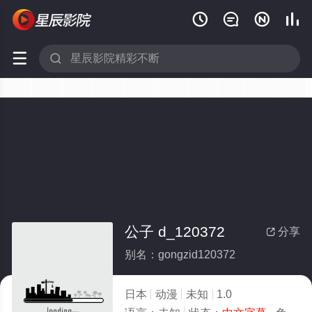






公子 d_120372
分享

别名：gongzid120372
日本
动漫
未知
1.0