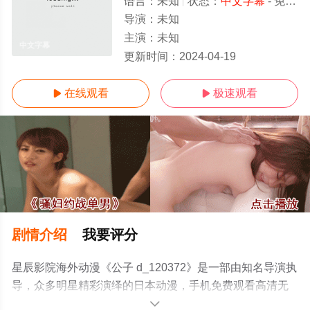
语言：
未知
状态：
中文字幕
- 免费观看
导演：
未知
主演：
未知
中文字幕
更新时间：
2024-04-19
在线观看
极速观看


剧情介绍
我要评分
星辰影院海外动漫《公子 d_120372》是一部由知名导演执
导，众多明星精彩演绎的日本动漫，手机免费观看高清无
删减完整版动漫全集就上星辰电影网，更多相关信息可移
