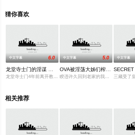
步至豆瓣动漫、电视猫或剧情网等平台了解。
猜你喜欢
6.0
5.0
中文字幕
中文字幕
中文字幕
龙堂寺士门的淫谋 前篇 性奴隶调较 62gbr017
OVA被淫荡大姊们榨取 ＃1 温柔榨取
SECRET 
龙堂寺士门4年前离开教职，在破旧公寓住了下来。 某天收到私
睽违许久回到老家的我，被捲入了不
三藏受了
相关推荐