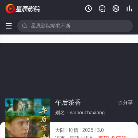






午后茶香
分享

别名：wuhouchaxiang
大陆
剧情
2025
3.0