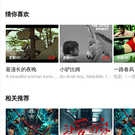
瓣电影、电视猫或剧情网等平台了解。
猜你喜欢
3.0
2.0
更新HD
更新HD
更新HD
最漫长的夜晚
小驴比姆
一路春风
A beautiful woman turns to prostitution. She must surrender her in
An Arab boy, Abdullah, loves his don
电影《一
相关推荐