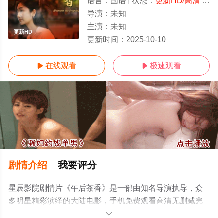
语言：
国语
状态：
更新HD/高清
- 免费观看
导演：
未知
主演：
未知
更新HD
更新时间：
2025-10-10
在线观看
极速观看


剧情介绍
我要评分
星辰影院剧情片《午后茶香》是一部由知名导演执导，众
多明星精彩演绎的大陆电影，手机免费观看高清无删减完
整版电影大全就上星辰电影网，更多相关信息可移步至豆
