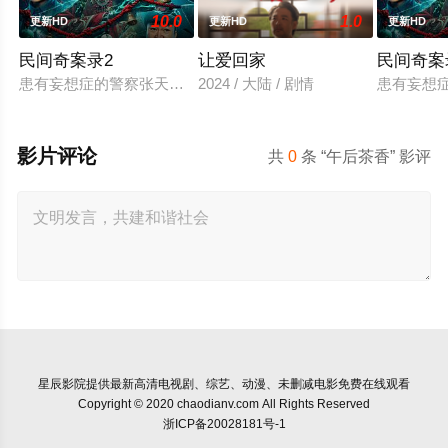
10.0
1.0
更新HD
更新HD
更新HD
民间奇案录2
让爱回家
民间奇案录
患有妄想症的警察张天盛遇上一起离奇的神像杀人事件，勘案过程
2024 / 大陆 / 剧情
患有妄想
影片评论
共
0
条 “午后茶香” 影评
星辰影院
提供最新高清电视剧、综艺、动漫、未删减电影免费在线观看
Copyright © 2020 chaodianv.com All Rights Reserved
浙ICP备20028181号-1