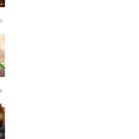
0
瑶
0
媛