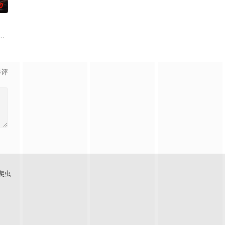
0
孙义宸＆郭亚宁
影评
爬虫