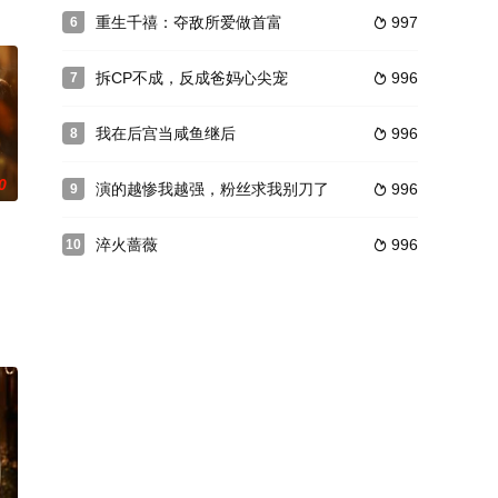
重生千禧：夺敌所爱做首富
997
6

拆CP不成，反成爸妈心尖宠
996
7

我在后宫当咸鱼继后
996
8

0
演的越惨我越强，粉丝求我别刀了
996
9

淬火蔷薇
996
10
