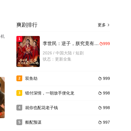
爽剧排行
更多

手机
1
李世民：逆子，朕究竟有多少儿媳
999

2026 / 中国大陆 / 短剧
状态：更新全集
双鱼劫
999
2

错付深情，一朝放手便化龙
998
3

就你也配花老子钱
998
4

0
般配预谋
997
5
