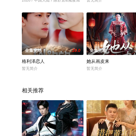
2026 / 中国大陆 / 陈舒宜&咸俊旭
暂无简介
全集完结
10.0
全集完结
格利泽恋人
她从画皮来
暂无简介
暂无简介
相关推荐