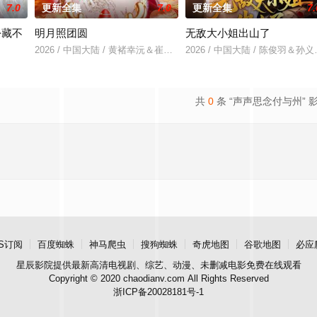
7.0
更新全集
7.0
更新全集
7.
份藏不
明月照团圆
无敌大小姐出山了
2026 / 中国大陆 / 黄褚幸沅＆崔尹思汉
2026 / 中国大陆 / 陈俊羽＆
＆吴易霏
共
0
条 “声声思念付与州” 
S订阅
百度蜘蛛
神马爬虫
搜狗蜘蛛
奇虎地图
谷歌地图
必应
星辰影院
提供最新高清电视剧、综艺、动漫、未删减电影免费在线观看
Copyright © 2020 chaodianv.com All Rights Reserved
浙ICP备20028181号-1