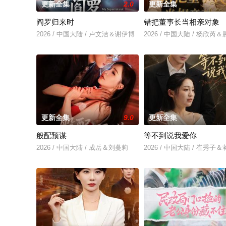
更新全集
2.0
更新全集
阎罗归来时
错把董事长当相亲对象
2026 / 中国大陆 / 卢文洁＆谢伊博
2026 / 中国大陆 / 杨欣
更新全集
9.0
更新全集
般配预谋
等不到说我爱你
2026 / 中国大陆 / 成岳＆刘蔓莉
2026 / 中国大陆 / 崔秀子