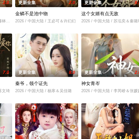
2.0
更新全集
2.0
更新全集
8.
金鳞不是池中物
这个女婿有点无敌
芮＆滕林＆马治邦
2026 / 中国大陆 / 王必可＆许幻幻
2026 / 中国大陆 / 苏泓奕＆秦璐
7.0
更新全集
8.0
更新全集
2.
秦爷，领个证先
神女青岑
＆蒋文琦
2026 / 中国大陆 / 杨寒＆吴佳璐
2026 / 中国大陆 / 李芮峤＆张媛