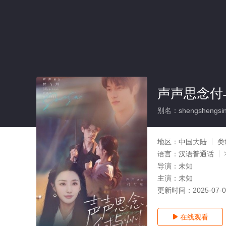
声声思念付
别名：shengshengsini
地区：
中国大陆
类
语言：
汉语普通话
导演：
未知
主演：
未知
更新时间：
2025-07-
在线观看
