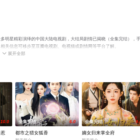
众多明星精彩演绎的中国大陆电视剧，大结局剧情已揭晓（全集完结），
多相关信息可移步至豆瓣电视剧、电视猫或剧情网等平台了解。
展开全部

10.0
全集完结
6.0
全集完结
9.
好惹
都市之猎女狐香
嫡女归来掌全府