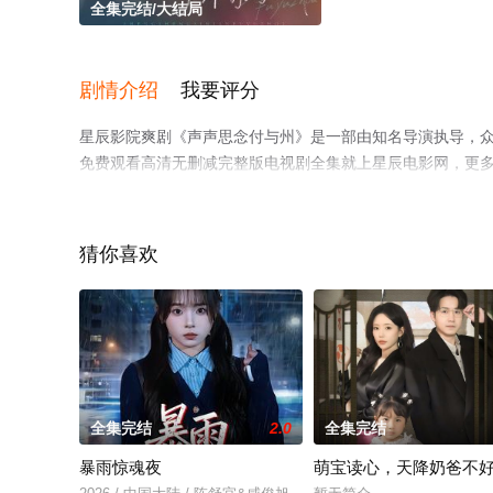
全集完结/大结局
剧情介绍
我要评分
星辰影院爽剧《声声思念付与州》是一部由知名导演执导，
免费观看高清无删减完整版电视剧全集就上星辰电影网，更
猜你喜欢
全集完结
2.0
全集完结
暴雨惊魂夜
萌宝读心，天降奶爸不