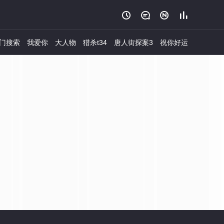




门搜索
我爱你
大人物
猎杀t34
唐人街探案3
祝你好运