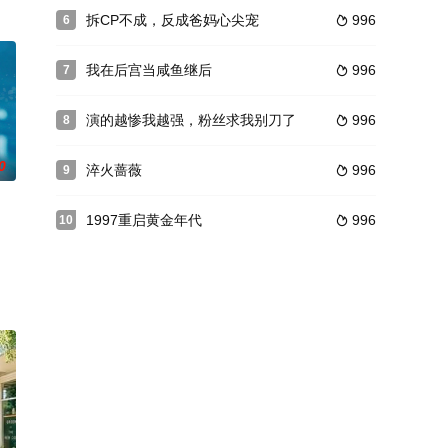
拆CP不成，反成爸妈心尖宠
996
6

我在后宫当咸鱼继后
996
7

演的越惨我越强，粉丝求我别刀了
996
8

0
淬火蔷薇
996
9

1997重启黄金年代
996
10
