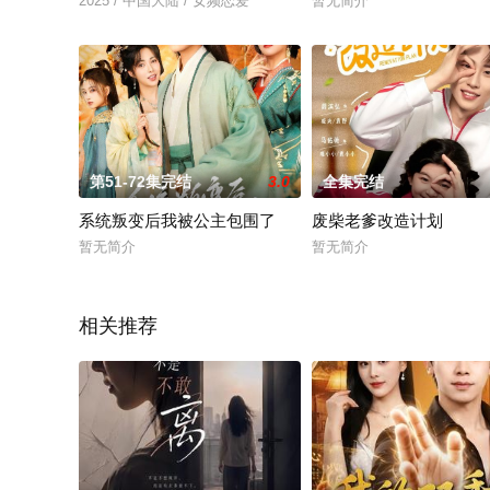
2025 / 中国大陆 / 女频恋爱
暂无简介
第51-72集完结
3.0
全集完结
系统叛变后我被公主包围了
废柴老爹改造计划
暂无简介
暂无简介
相关推荐