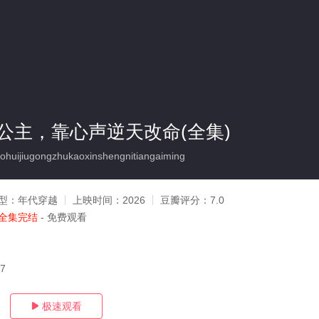
公主，靠心声逆天改命(全集)
ijiugongzhukaoxinshengnitiangaiming
型：
年代穿越
上映时间：
2026
豆瓣评分：
7.0
全集完结
- 免费观看
07
极速观看
