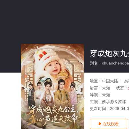
穿成炮灰九
别名：chuanchengpaohu
地区：
中国大陆
类
语言：
未知
状态：
导演：
未知
主演：
蔡承源＆罗玮
更新时间：
2026-04-
在线观看
