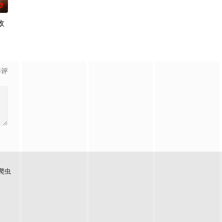
0
敌
迪
影评
爬虫