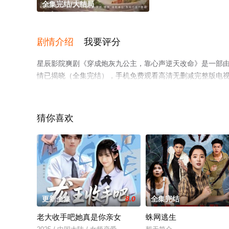
全集完结/大结局
剧情介绍
我要评分
星辰影院爽剧《穿成炮灰九公主，靠心声逆天改命》是一部
情已揭晓（全集完结），手机免费观看高清无删减完整版电
网等平台了解。
猜你喜欢
更新全集
8.0
全集完结
老大收手吧她真是你亲女
蛛网逃生