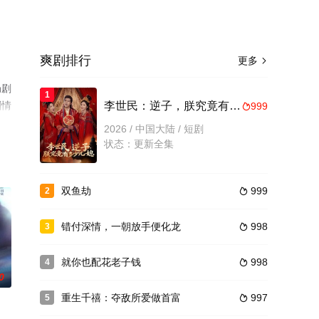
爽剧排行
更多

局剧
1
剧情
李世民：逆子，朕究竟有多少儿媳
999

2026 / 中国大陆 / 短剧
状态：更新全集
双鱼劫
999
2

错付深情，一朝放手便化龙
998
3

就你也配花老子钱
998
4

0
重生千禧：夺敌所爱做首富
997
5
