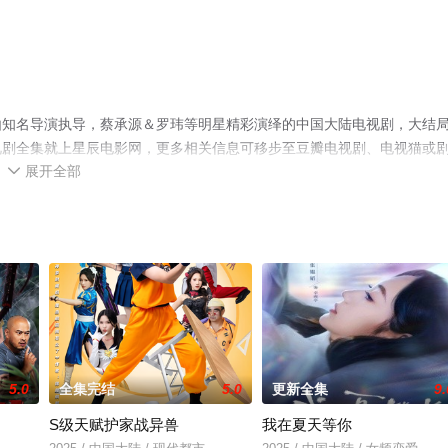
由知名导演执导，蔡承源＆罗玮等明星精彩演绎的中国大陆电视剧，大结
视剧全集就上星辰电影网，更多相关信息可移步至豆瓣电视剧、电视猫或
展开全部

5.0
全集完结
5.0
更新全集
9.
S级天赋护家战异兽
我在夏天等你