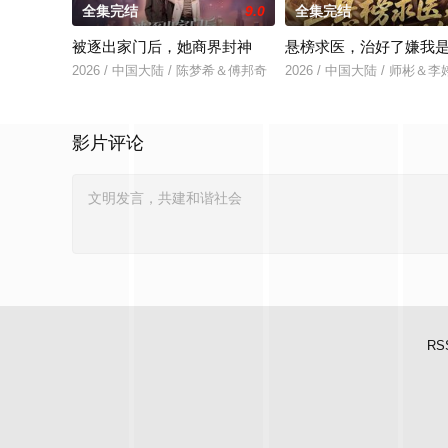
全集完结
9.0
全集完结
被逐出家门后，她商界封神
悬榜求医，治好了嫌我
2026 / 中国大陆 / 陈梦希＆傅邦奇
2026 / 中国大陆 / 师彬＆李
影片评论
RS