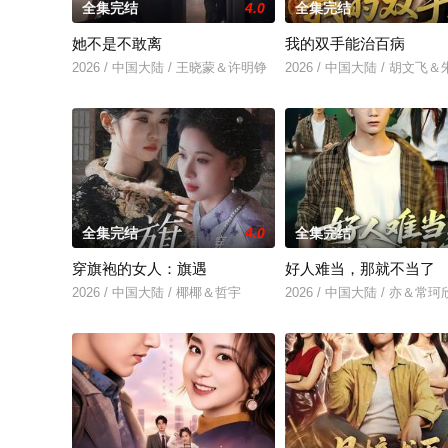
全集完结
4.0
全集完结
她不是不敢离
我的双手能治百病
2026 / 中国大陆 / 王晓蒙＆许明铮
2026 / 中国大陆 / 胡文飞
全集完结
4.0
全集完结
穿旗袍的女人：旗遇
好人难当，那就不当了
2026 / 中国大陆 / 椰椰＆哲宇
2026 / 中国大陆 / 亦＆常珂