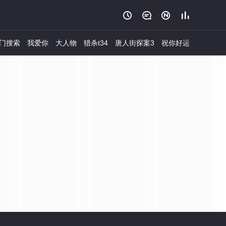




门搜索
我爱你
大人物
猎杀t34
唐人街探案3
祝你好运