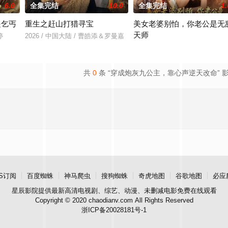
6.0
全集完结
10.0
全集完结
1.
是乞丐
重生之赶山打猎寻宝
美女老婆别怕，你老公是无
天师
婷
2026 / 中国大陆 / 曹皓添＆罗曼嘉
2026 / 中国大陆 / 王家霖＆张亚
共
0
条 “穿成炮灰九公主，靠心声逆天改命” 
S订阅
百度蜘蛛
神马爬虫
搜狗蜘蛛
奇虎地图
谷歌地图
必应
星辰影院
提供最新高清电视剧、综艺、动漫、未删减电影免费在线观看
Copyright © 2020 chaodianv.com All Rights Reserved
浙ICP备20028181号-1