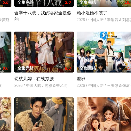
5.0
全集完结
3.0
全集完结
10.
含辛十八载，我的婆家全是假
顾小姐她不装了
的
＆朱梦茹
2026 / 中国大陆 / 辛润茜＆刘蕙
2026 / 中国大陆 / 张耀尹＆伍京隽
8.0
全集完结
8.0
全集完结
7.
硬核儿媳，在线撑腰
差班
欣
2026 / 中国大陆 / 游雅＆曾乙同
2026 / 中国大陆 / 王关彭＆张潇