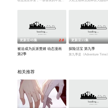
在昆虫世界里，一群善良的甲虫每日辛劳耕作，建设他们的家园
大乾王朝和太阳神宫大战在
更新至45集
2.0
更新至11集
被迫成为反派赘婿 动态漫画
探险活宝 第九季
第2季
第九季是《Adventure T
因为烂尾、断更下了地狱，一代三流写手，竟然被打入了自己小
相关推荐