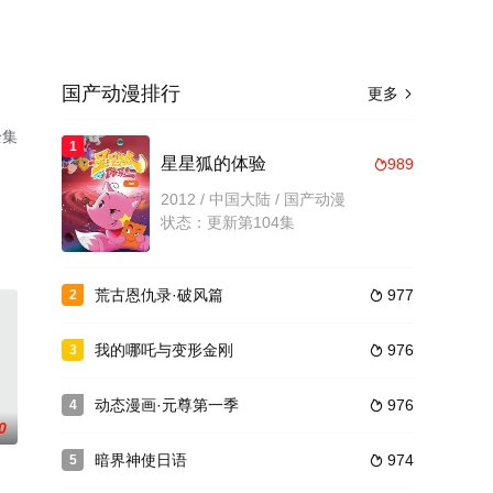
国产动漫排行
更多

全集
1
星星狐的体验
989

2012 / 中国大陆 / 国产动漫
状态：更新第104集
荒古恩仇录·破风篇
977
2

我的哪吒与变形金刚
976
3

动态漫画·元尊第一季
976
4

0
暗界神使日语
974
5
