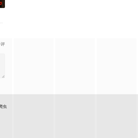
0
手持万灵缔杖的“万灵神女
欢迎光临“谷雨街后巷”。 在这有着无尽时间的酒馆里，
入全民转职时代。 机遇之下暗流汹涌，深渊的魔族和龙族同样觊觎新世界，与
界，由太极壁垒相隔，域外虚无异境滋生侵蚀神魂、扰乱秩序的暗紫色暗力；
影评
爬虫