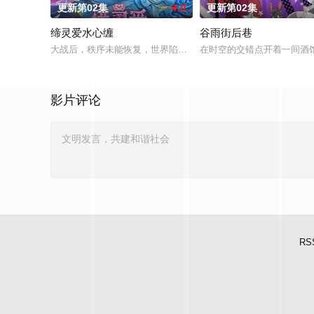
更新第02集
4.0
更新第02集
缔灵爱水心缠
谷雨街后巷
大战后，秩序未能恢复，世界陷入混乱。混沌从深渊崛起，黑暗如
在时空的交错点开着一间酒馆
影片评论
RS