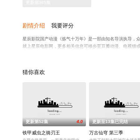
更新第365集
剧情介绍
我要评分
星辰影院国产动漫《炼气十万年》是一部由知名导演执导，
就上星辰电影网，更多相关信息可移步至豆瓣动漫、电视猫
猜你喜欢
更新第52集
4.0
更新至13集已完结
铁甲威虫之骑刃王
万古仙穹 第三季