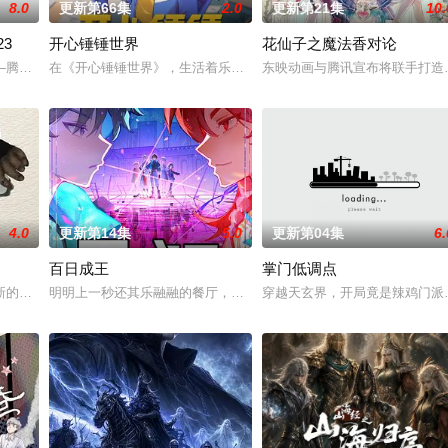
8.0
更新第66集
2.0
更新第21集
10.
3
开心锤锤世界
花仙子之魔法香对论
以为能在这片熟悉的地方游刃有余。然而，令他震惊的是，游戏中强大无比的魔
—腾讯视频《斗罗大陆绝世唐门》动画正式启动！
在《开心锤锤世界》，生活着乐观善良的少年锤锤和他性格各异的家
东映动画与腾讯宣布将联手打造
4.0
更新第14集
5.0
更新第04集
6.
百日成王
掌门低调点
而乔治从集万千宠爱于一身的"小弟弟&q
新的恐怖演出，充满了令人脊背发凉的故事。负责演唱片尾主题曲的二人歌谣组
明明上一秒还其乐融融的餐厅，下一秒竟然血流成河……明明是爱民如
穿越天玄界，开局竟是辣鸡门派