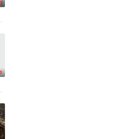
0
王苏夜不知为何竟然觉醒了
人朋友们，他们在日常琐事中脑洞大开，以充满趣味的方式应对生活琐事或难题
『花仙子』全新动画 新作将继承经典、结合潮流、呈现崭新的花仙子世界。
0
合“风轮”也会以声优的身份参加，成为本季的一大亮点。又出
子的君王下一秒竟然变成嗜血凶兽……“明”失去了一切在乎的人，这个糟糕的
掌门人！都市氪金人重生游戏异界，拿玩家当走狗，收世界主角做小弟，论装