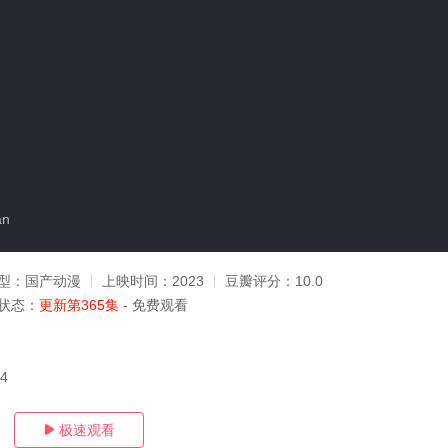
an
型：
国产动漫
上映时间：
2023
豆瓣评分：
10.0
状态：
更新第365集
- 免费观看
04
极速观看
