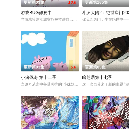
更新第09集
10.0
更新第165集
游戏BUG修复中
斗罗大陆2：绝世唐门202
当游戏策划江城突然被拉进自己精心打造的数字世界时，他原本
你我皆唐门，生在绝世中—
更新第03集
5.0
更新第03集
小猪佩奇 第十二季
暗芝居第十七季
当佩奇从家中备受呵护的"小妹妹"一跃成为肩负责任的"大姐姐"，
这一次也带来了新的主题与