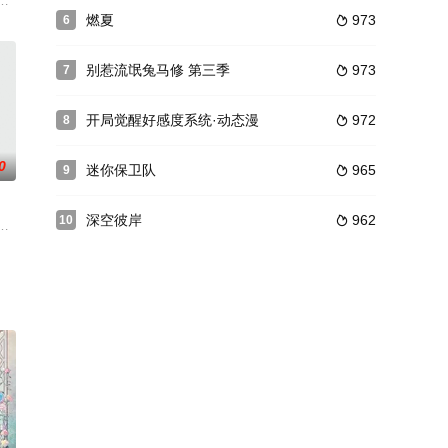
星仔（赤焰七星）驾着垦泥
攒人力和财力。此时恰逢大乾王朝神机营统帅李浩然巡查各地，
天生顶尖超能力却只混吃等死。性格能力天差地别的双胞胎兄弟的爆笑日常！弟
立足于中央军委指示中“学习运用传统、发扬光大传统”的要求，回顾了从第一
燃夏
973
6

别惹流氓兔马修 第三季
973
7

开局觉醒好感度系统·动态漫
972
8

0
迷你保卫队
965
9

深空彼岸
962
10

ED同名，将分4集播放。
魔幻冒险类魔法少女动画连续剧。主要讲述小月和菲洛两位魔法少女为了拯救自
星学院”系列的第三部，主要讲述了菲洛、小月、美星三位魔法少女进入潘朵拉
被困于危机重重的黑森林之