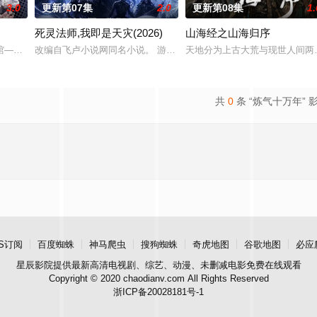
3.0
更新第07集
2.0
更新第08集
1.
死灵法师,我即是天灾(2026)
山海经之山海归序
潮水般吞噬大地……缔默完成了命运的蜕变——她不再是被守护的少女，而是
——谷雨街后巷。 无论城市的角落，还是繁星坠落的荒漠， 穿过现实的迷宫，
改编自飞卢小说网同名小说。 游戏降临现实，世界规则颠覆，人类进
天地分为上古大荒与现世人间两
共
0
条 “炼气十万年” 
S订阅
百度蜘蛛
神马爬虫
搜狗蜘蛛
奇虎地图
谷歌地图
必应
星辰影院
提供最新高清电视剧、综艺、动漫、未删减电影免费在线观看
Copyright © 2020 chaodianv.com All Rights Reserved
浙ICP备20028181号-1