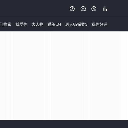




门搜索
我爱你
大人物
猎杀t34
唐人街探案3
祝你好运