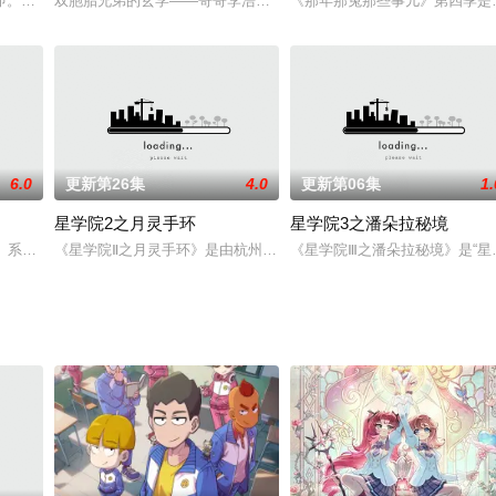
。而在甲虫王国那个最偏僻的山茶村中，却隐藏着一个不为人知的秘密。某天，
即。为了救出被太阳神宫当做女娲魂之碎片带走的小柔，古海决定韬光养晦，积
双胞胎兄弟的玄学——哥哥李浩然拥有英雄梦却是废材，弟弟李浩言
《那年那兔那些事儿》第四季是
6.0
更新第26集
4.0
更新第06集
1.
星学院2之月灵手环
星学院3之潘朵拉秘境
ime》系列的最终季。该季共16集，大结局名为《Come Alone With Me》，与
《星学院Ⅱ之月灵手环》是由杭州美盛动漫有限公司推出的一部26集
《星学院Ⅲ之潘朵拉秘境》是“
说里面，重生为反派赘婿李雨果，穿书成反派赘婿的李雨果，后宫才刚营业，就