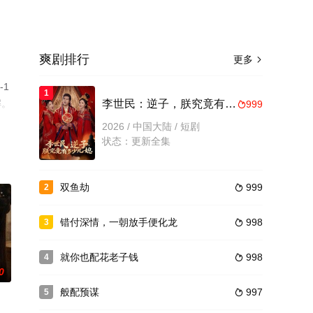
爽剧排行
更多

1
1
解。
李世民：逆子，朕究竟有多少儿媳
999

2026 / 中国大陆 / 短剧
状态：更新全集
双鱼劫
999
2

错付深情，一朝放手便化龙
998
3

就你也配花老子钱
998
4

0
般配预谋
997
5
