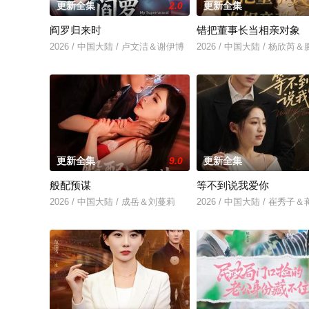
更新全集
2.0
更新全集
阎罗归来时
错把董事长当相亲对象
2026 / 中国大陆 / 卢文洁＆谢伊博
2026 / 中国大陆 / 杨欣
更新全集
9.0
更新全集
般配预谋
等不到说我爱你
2026 / 中国大陆 / 成岳＆刘蔓莉
2026 / 中国大陆 / 崔秀子