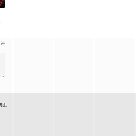
0
孙义宸＆郭亚宁
影评
爬虫