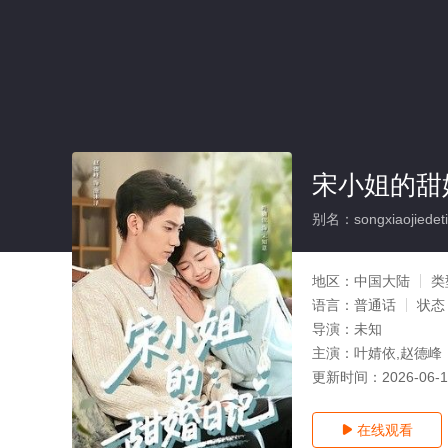
宋小姐的甜
别名：songxiaojiedetia
地区：
中国大陆
类
语言：
普通话
状态
导演：
未知
主演：
叶婧依,赵德峰
更新时间：
2026-06-
在线观看
