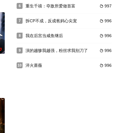
重生千禧：夺敌所爱做首富
997
6

拆CP不成，反成爸妈心尖宠
996
7

我在后宫当咸鱼继后
996
8

0
演的越惨我越强，粉丝求我别刀了
996
9

淬火蔷薇
996
10
