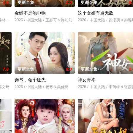
2.0
更新全集
2.0
更新全集
8.
金鳞不是池中物
这个女婿有点无敌
芮＆滕林＆马治邦
2026 / 中国大陆 / 王必可＆许幻幻
2026 / 中国大陆 / 苏泓奕＆秦璐
7.0
更新全集
8.0
更新全集
2.
秦爷，领个证先
神女青岑
＆蒋文琦
2026 / 中国大陆 / 杨寒＆吴佳璐
2026 / 中国大陆 / 李芮峤＆张媛