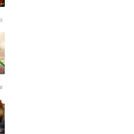
0
瑶
0
媛