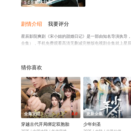
1-1全集/大结局
剧情介绍
我要评分
星辰影院爽剧《宋小姐的甜婚日记》是一部由知名导演执导，
全集），手机免费观看高清无删减完整版电视剧全集就上星
猜你喜欢
全集完结
8.0
更新全集
穿越古代开局绑定双胞胎
少年剑圣