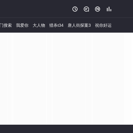




门搜索
我爱你
大人物
猎杀t34
唐人街探案3
祝你好运