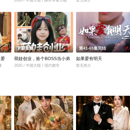
2026 / 中国大陆 / 陈外＆鲁芳岐
暂无简介
9.0
更新全集
6.0
第41-65集完结
7.
超爱
萌娃创业，捡个BOSS当小弟
如果爱有明天
骞
2025 / 中国大陆 / 现代都市
暂无简介