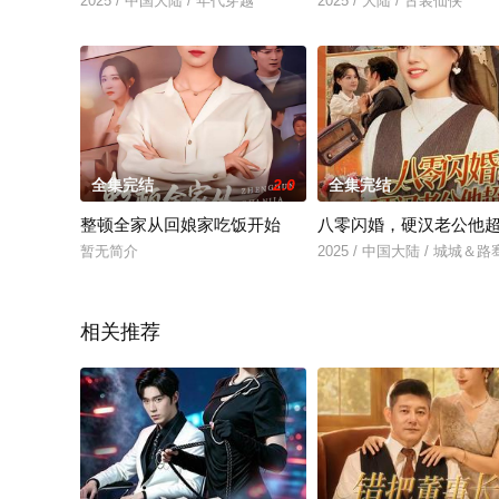
2025 / 中国大陆 / 年代穿越
2025 / 大陆 / 古装仙侠
全集完结
2.0
全集完结
整顿全家从回娘家吃饭开始
八零闪婚，硬汉老公他
暂无简介
2025 / 中国大陆 / 城城＆路
相关推荐