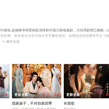
叶婧依,赵德峰等明星精彩演绎的中国大陆电视剧，大结局剧情已揭晓（1-
辰电影网，更多相关信息可移步至豆瓣电视剧、电视猫或剧情网等平台了
展开全部

7.0
更新全集
3.0
更新全集
1.
我家娘子，不对劲第四季
长恨歌