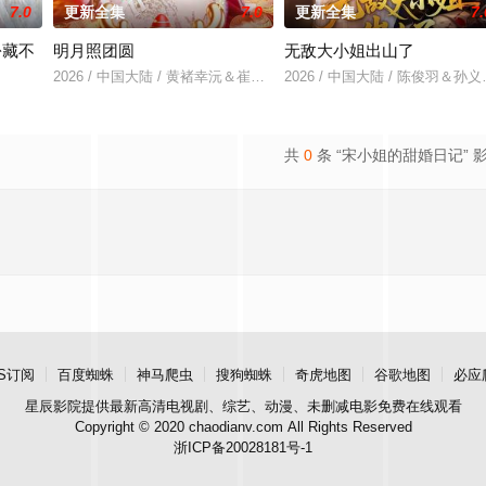
7.0
更新全集
7.0
更新全集
7.
份藏不
明月照团圆
无敌大小姐出山了
2026 / 中国大陆 / 黄褚幸沅＆崔尹思汉
2026 / 中国大陆 / 陈俊羽＆
＆吴易霏
共
0
条 “宋小姐的甜婚日记” 
S订阅
百度蜘蛛
神马爬虫
搜狗蜘蛛
奇虎地图
谷歌地图
必应
星辰影院
提供最新高清电视剧、综艺、动漫、未删减电影免费在线观看
Copyright © 2020 chaodianv.com All Rights Reserved
浙ICP备20028181号-1