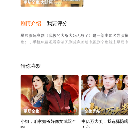
更新全集/大结局
剧情介绍
我要评分
星辰影院爽剧《我教的大爷大妈无敌了》是一部由知名导演
集），手机免费观看高清无删减完整版电视剧全集就上星辰
猜你喜欢
更新全集
10.0
全集完结
小姐，咱家姑爷好像文武双全
中亿万大奖：我选择隐
啊
人心