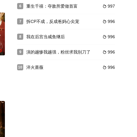
重生千禧：夺敌所爱做首富
997
6

拆CP不成，反成爸妈心尖宠
996
7

我在后宫当咸鱼继后
996
8

0
演的越惨我越强，粉丝求我别刀了
996
9

淬火蔷薇
996
10
