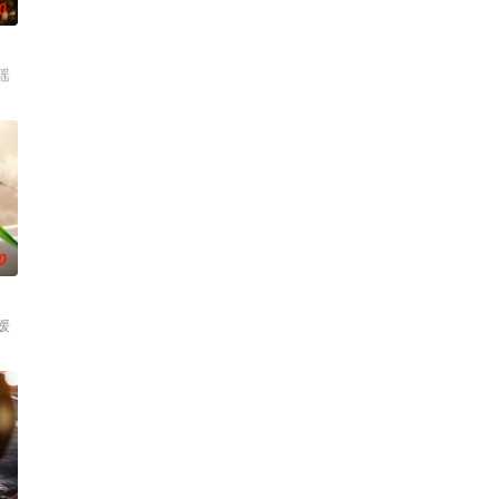
0
瑶
0
媛