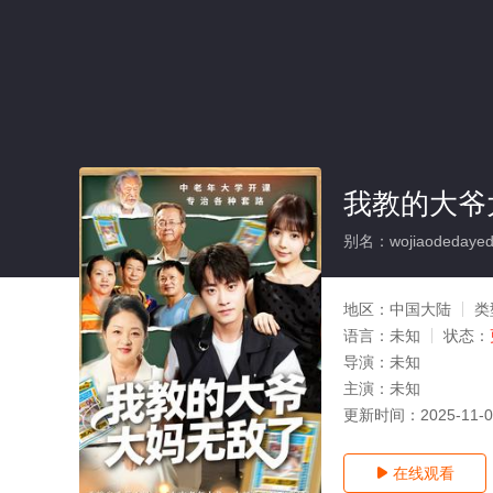
我教的大爷
别名：wojiaodedayeda
地区：
中国大陆
类
语言：
未知
状态：
导演：
未知
主演：
未知
更新时间：
2025-11-
在线观看
