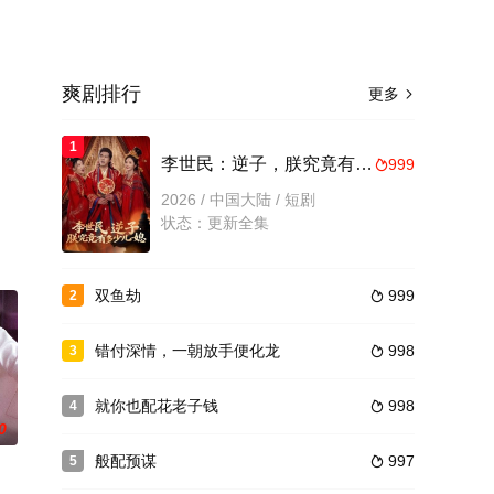
爽剧排行
更多

1
。
李世民：逆子，朕究竟有多少儿媳
999

2026 / 中国大陆 / 短剧
状态：更新全集
双鱼劫
999
2

错付深情，一朝放手便化龙
998
3

就你也配花老子钱
998
4

0
般配预谋
997
5
