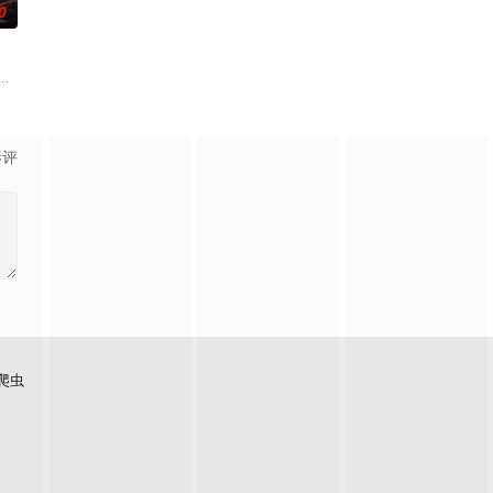
0
孙义宸＆郭亚宁
影评
爬虫