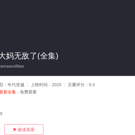
大妈无敌了(全集)
mawudiliao
型：
年代穿越
上映时间：
2025
豆瓣评分：
8.0
更新全集
- 免费观看
09
极速观看
