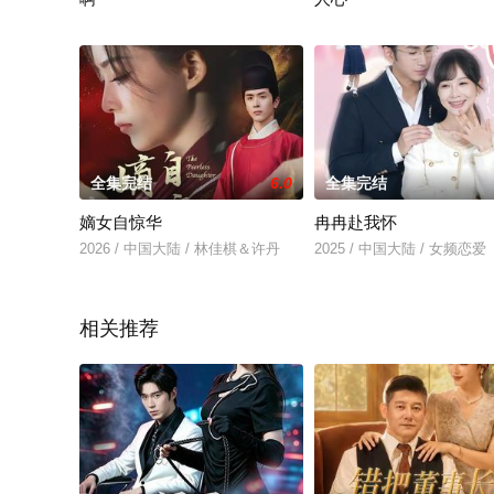
暂无简介
暂无简介
全集完结
6.0
全集完结
嫡女自惊华
冉冉赴我怀
2026 / 中国大陆 / 林佳棋＆许丹
2025 / 中国大陆 / 女频恋爱
相关推荐