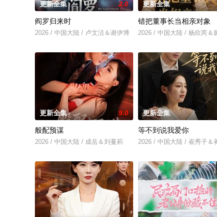
更新全集
2.0
更新全集
阎罗归来时
错把董事长当相亲对象
2026 / 中国大陆 / 卢文洁＆谢伊博
2026 / 中国大陆 / 杨欣
更新全集
9.0
更新全集
般配预谋
等不到说我爱你
2026 / 中国大陆 / 成岳＆刘蔓莉
2026 / 中国大陆 / 崔秀子