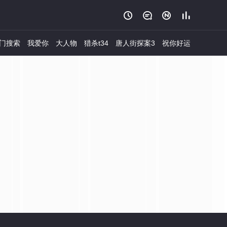




门搜索
我爱你
大人物
猎杀t34
唐人街探案3
祝你好运