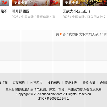
7.0
更新全集
7.0
更新全集
7.
份藏不
明月照团圆
无敌大小姐出山了
2026 / 中国大陆 / 黄褚幸沅＆崔尹思汉
2026 / 中国大陆 / 陈俊羽＆
＆吴易霏
共
0
条 “我教的大爷大妈无敌了” 
S订阅
百度蜘蛛
神马爬虫
搜狗蜘蛛
奇虎地图
谷歌地图
必应
星辰影院
提供最新高清电视剧、综艺、动漫、未删减电影免费在线观看
Copyright © 2020 chaodianv.com All Rights Reserved
浙ICP备20028181号-1