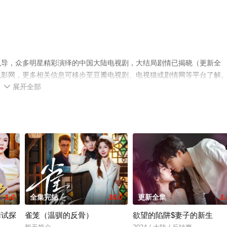
执导，众多明星精彩演绎的中国大陆电视剧，大结局剧情已揭晓（更新全
电影网，更多相关信息可移步至豆瓣电视剧、电视猫或剧情网等平台了解
展开全部

1.0
全集完结
10.0
更新全集
1.
瞒试探
雀笼（温驯的反骨）
欲望的陷阱$妻子的新生