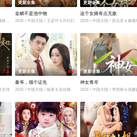
2.0
更新全集
2.0
更新全集
8.
金鳞不是池中物
这个女婿有点无敌
芮＆滕林＆马治邦
2026 / 中国大陆 / 王必可＆许幻幻
2026 / 中国大陆 / 苏泓奕＆秦璐
7.0
更新全集
8.0
更新全集
2.
秦爷，领个证先
神女青岑
＆蒋文琦
2026 / 中国大陆 / 杨寒＆吴佳璐
2026 / 中国大陆 / 李芮峤＆张媛