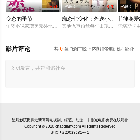
5.0
3.0
伦理片
伦理片
伦理片
变态的季节
痴态七变化：外送小姐的魔性救
菲律宾爱
年轻小说家瑠美意外地与大学好友升重逢。当瑠美得知升因妻子不
某地汽車旅館每年出現的神秘風俗娘
阿塔斯卡
影片评论
共
0
条 “婚前脱下内裤的准新娘” 影评
星辰影院
提供最新高清电视剧、综艺、动漫、未删减电影免费在线观看
Copyright © 2020 chaodianv.com All Rights Reserved
浙ICP备20028181号-1