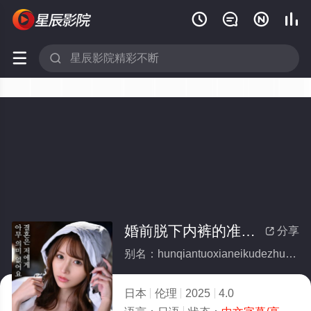






婚前脱下内裤的准新娘
分享

别名：hunqiantuoxianeikudezhunxinniang
日本
伦理
2025
4.0