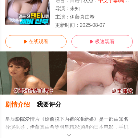
语言：
日语
状态：
中文字幕/高清
- 
导演：
未知
主演：
伊藤真由希
中文字幕
更新时间：
2025-08-07
在线观看
极速观看


剧情介绍
我要评分
星辰影院爱情片《婚前脱下内裤的准新娘》是一部由知名
导演执导，伊藤真由希等明星精彩演绎的日本电影，手机
免费观看高清无删减完整版电影大全就上星辰电影网，更
