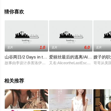
多相关信息可移步至豆瓣电影、电视猫或剧情网等平台了
解。
猜你喜欢
1.0
6.0
正片
正片
正片
山谷两日/2 Days in the Valley
爱丽丝最后的逃离/Alice ou la derni
嫂子的职
故事由李设计杀害洛伊诈骗保险金展开，李找来混混多斯摩要他背
又名:AliceortheLastEs
哥哥从美国
相关推荐