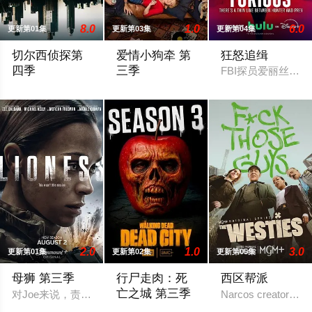
8.0
1.0
6.0
更新第01集
更新第03集
更新第04集
切尔西侦探第
爱情小狗牵 第
狂怒追缉
四季
三季
FBI探员爱丽丝·
切尔西侦探 第四季
2026 / 澳大利亚 / 帕特里克·布拉莫尔,哈
2.0
1.0
3.0
更新第01集
更新第02集
更新第05集
母狮 第三季
行尸走肉：死
西区帮派
亡之城 第三季
对Joe来说，责任和家庭的内忧外患愈演愈烈，未知的阴谋萦绕。
Narcos creator Chri
2026 / 美国 / 杰弗里·迪恩·摩根,劳伦·科汉