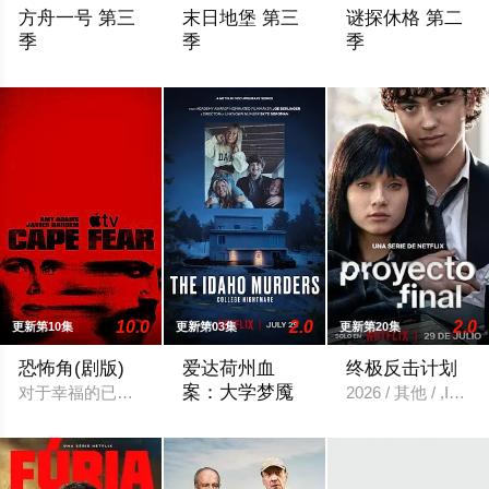
方舟一号 第三
末日地堡 第三
谜探休格 第二
季
季
季
暂无剧情介绍
当下，Juliette Nichols在被迫
《谜探休格》以当
10.0
2.0
2.0
更新第10集
更新第03集
更新第20集
恐怖角(剧版)
爱达荷州血
终极反击计划
案：大学梦魇
对于幸福的已婚律师安娜（艾米·亚当斯 饰）和汤姆·鲍登（帕特
2026 / 其他 / ,Isa
2022年11月13日，爱达荷大学四名