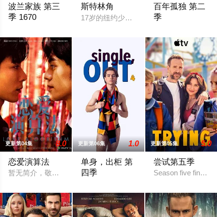
波兰家族 第三
斯特林角
百年孤独 第二
季 1670
季
17岁的纽约少女Annie（艾拉·鲁宾 
The renewal was first spotted by the account Kino Alert PL after t
马孔多迎来了艰难的
8.0
1.0
5.0
更新第04集
更新第06集
更新第05集
恋爱演算法
单身，出柜 第
尝试第五季
四季
暂无简介，敬请期待
Season five finds Ni
暂无剧情简介