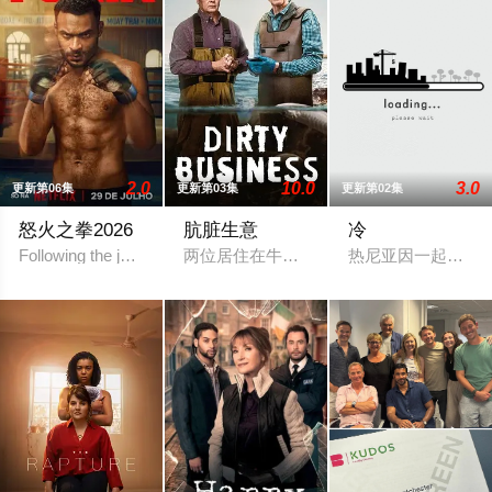
2.0
10.0
3.0
更新第06集
更新第03集
更新第02集
怒火之拳2026
肮脏生意
冷
Following the journey of a young MMA fighter in search of his identi
两位居住在牛津郡乡村的业余侦探在当地
热尼亚因一起事故而