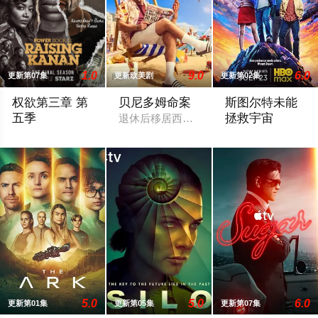
1.0
9.0
6.0
更新第07集
更新欧美剧
更新第02集
权欲第三章 第
贝尼多姆命案
斯图尔特未能
五季
拯救宇宙
退休后移居西班牙贝尼多姆经营酒吧的英
To the streets, “Raq” Thomas is cold, hard and fierce — a success
故事聚焦《大爆炸》
5.0
5.0
6.0
更新第01集
更新第05集
更新第07集