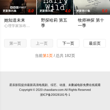
8.0
4.0
5.0
更新第05集
更新第06集
更新第07集
她知道未来
野探哈莉 第五
牧师神探 第十
季
一季
心理学家加布丽埃尔·福克斯前往一所高度戒备的少年精神病院任
Acorn TV has renewed its Irish mystery seri
那是令人激动的 6
第一页
上一页
下一页
最后页
当前
第1页
/ 总共 182页
星辰影院
提供最新高清电视剧、综艺、动漫、未删减电影免费在线观看
Copyright © 2020 chaodianv.com All Rights Reserved
浙ICP备20028181号-1