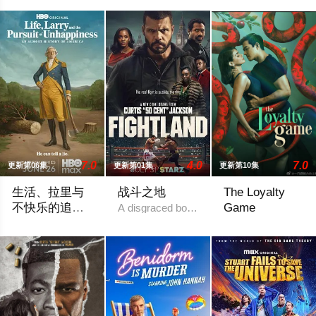
7.0
4.0
7.0
更新第06集
更新第01集
更新第10集
生活、拉里与
战斗之地
The Loyalty
不快乐的追
Game
A disgraced boxing champion is released fr
求：一部美国
作为美国建国250周年的献礼，该剧以拉里·大卫标志性的冷幽
2026 / 菲律宾 
史