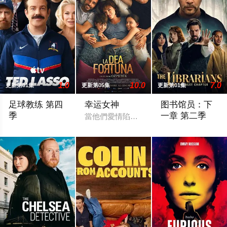
1.0
10.0
7.0
更新第01集
更新第05集
更新第01集
足球教练 第四
幸运女神
图书馆员：下
季
一章 第二季
當他們愛情陷入危機，命運女神卻吹來生
Ted Lasso回到里士满，接受了他迄今为止最大的挑战：执教
Deadline can reveal