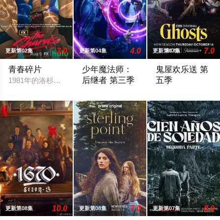
3.0
4.0
7.0
更新第02集
更新第04集
更新第07集
青春碎片
少年魔法师：
鬼屋欢乐送 第
后继者 第三季
五季
1981年的洛杉矶 ，一班精英名校的高中生原本过住灿烂生活，直至一
Billie, still reeling from losing Alex at the 
Sam, Jay and the gh
10.0
7.0
8.0
更新第08集
更新第08集
更新第07集